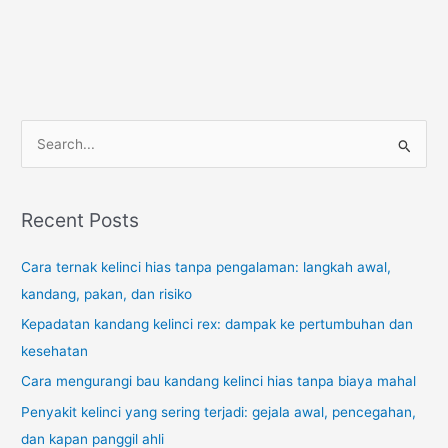
S
e
a
r
Recent Posts
c
Cara ternak kelinci hias tanpa pengalaman: langkah awal,
h
kandang, pakan, dan risiko
f
o
Kepadatan kandang kelinci rex: dampak ke pertumbuhan dan
r
kesehatan
:
Cara mengurangi bau kandang kelinci hias tanpa biaya mahal
Penyakit kelinci yang sering terjadi: gejala awal, pencegahan,
dan kapan panggil ahli