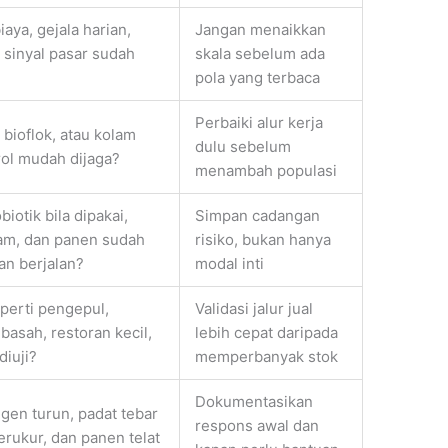
aya, gejala harian,
Jangan menaikkan
 sinyal pasar sudah
skala sebelum ada
pola yang terbaca
Perbaiki alur kerja
 bioflok, atau kolam
dulu sebelum
rol mudah dijaga?
menambah populasi
iotik bila dipakai,
Simpan cadangan
olam, dan panen sudah
risiko, bukan hanya
an berjalan?
modal inti
perti pengepul,
Validasi jalur jual
basah, restoran kecil,
lebih cepat daripada
diuji?
memperbanyak stok
Dokumentasikan
gen turun, padat tebar
respons awal dan
erukur, dan panen telat