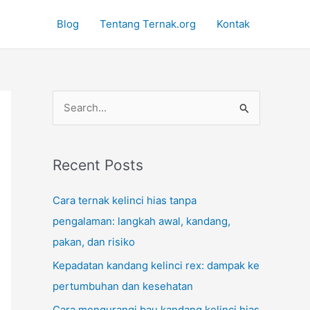
Blog
Tentang Ternak.org
Kontak
S
e
a
r
Recent Posts
c
Cara ternak kelinci hias tanpa
h
pengalaman: langkah awal, kandang,
f
pakan, dan risiko
o
Kepadatan kandang kelinci rex: dampak ke
r
pertumbuhan dan kesehatan
:
Cara mengurangi bau kandang kelinci hias