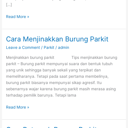
[…]
Cara
Read More »
Melatih
Burung
Parkit
Cara Menjinakkan Burung Parkit
Leave a Comment
/
Parkit
/
admin
Menjinakkan burung parkit Tips menjinakkan burung
parkit – Burung parkit mempunyai suara dan bentuk tubuh
yang unik sehingga banyak sekali yang terpikat dan
memeliharanya. Tetapi pada saat pertama membelinya,
burung parkit biasanya mempunyai sikap agresif. Itu
sebenarnya wajar karena burung parkit masih merasa asing
terhadap pemilik barunya. Tetapi lama
Cara
Read More »
Menjinakkan
Burung
Parkit