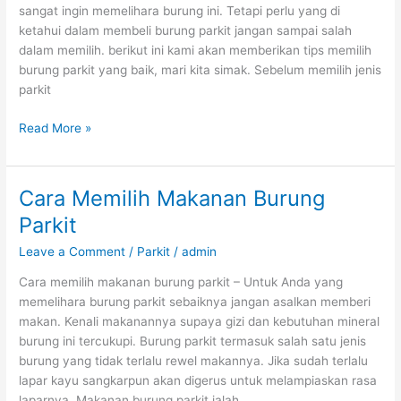
sangat ingin memelihara burung ini. Tetapi perlu yang di
ketahui dalam membeli burung parkit jangan sampai salah
dalam memilih. berikut ini kami akan memberikan tips memilih
burung parkit yang baik, mari kita simak. Sebelum memilih jenis
parkit
Tips
Read More »
Memilih
Burung
Parkit
Cara Memilih Makanan Burung
Parkit
Leave a Comment
/
Parkit
/
admin
Cara memilih makanan burung parkit – Untuk Anda yang
memelihara burung parkit sebaiknya jangan asalkan memberi
makan. Kenali makanannya supaya gizi dan kebutuhan mineral
burung ini tercukupi. Burung parkit termasuk salah satu jenis
burung yang tidak terlalu rewel makannya. Jika sudah terlalu
lapar kayu sangkarpun akan digerus untuk melampiaskan rasa
laparnya. Makanan burung parkit ialah