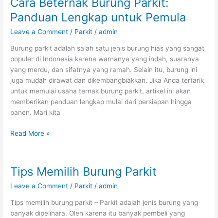
Cara Beternak Burung Parkit:
Panduan Lengkap untuk Pemula
Leave a Comment
/
Parkit
/
admin
Burung parkit adalah salah satu jenis burung hias yang sangat
populer di Indonesia karena warnanya yang indah, suaranya
yang merdu, dan sifatnya yang ramah. Selain itu, burung ini
juga mudah dirawat dan dikembangbiakkan. Jika Anda tertarik
untuk memulai usaha ternak burung parkit, artikel ini akan
memberikan panduan lengkap mulai dari persiapan hingga
panen. Mari kita
Cara
Read More »
Beternak
Burung
Parkit:
Tips Memilih Burung Parkit
Panduan
Leave a Comment
/
Parkit
/
admin
Lengkap
untuk
Tips memilih burung parkit – Parkit adalah jenis burung yang
Pemula
banyak dipelihara. Oleh karena itu banyak pembeli yang