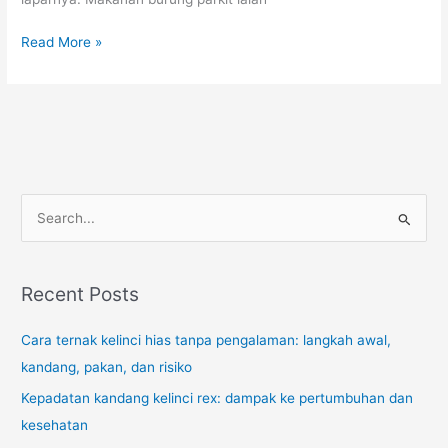
Cara
Read More »
Memilih
Makanan
Burung
Parkit
S
e
a
r
Recent Posts
c
Cara ternak kelinci hias tanpa pengalaman: langkah awal,
h
kandang, pakan, dan risiko
f
o
Kepadatan kandang kelinci rex: dampak ke pertumbuhan dan
r
kesehatan