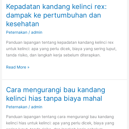
hias
Kepadatan kandang kelinci rex:
tanpa
dampak ke pertumbuhan dan
pengalaman:
langkah
kesehatan
awal,
Peternakan
/
admin
kandang,
pakan,
Panduan lapangan tentang kepadatan kandang kelinci rex
dan
untuk kelinci: apa yang perlu dicek, biaya yang sering luput,
risiko
tanda risiko, dan langkah kerja sebelum diterapkan.
Kepadatan
Read More »
kandang
kelinci
rex:
Cara mengurangi bau kandang
dampak
kelinci hias tanpa biaya mahal
ke
pertumbuhan
Peternakan
/
admin
dan
Panduan lapangan tentang cara mengurangi bau kandang
kesehatan
kelinci hias untuk kelinci: apa yang perlu dicek, biaya yang