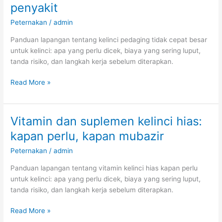
cara
penyakit
membuat,
Peternakan
/
admin
dan
kapan
Panduan lapangan tentang kelinci pedaging tidak cepat besar
tidak
untuk kelinci: apa yang perlu dicek, biaya yang sering luput,
cocok
tanda risiko, dan langkah kerja sebelum diterapkan.
kelinci
Read More »
pedaging
tidak
cepat
Vitamin dan suplemen kelinci hias:
besar:
kapan perlu, kapan mubazir
evaluasi
bibit,
Peternakan
/
admin
pakan,
Panduan lapangan tentang vitamin kelinci hias kapan perlu
kandang,
untuk kelinci: apa yang perlu dicek, biaya yang sering luput,
dan
tanda risiko, dan langkah kerja sebelum diterapkan.
penyakit
Vitamin
Read More »
dan