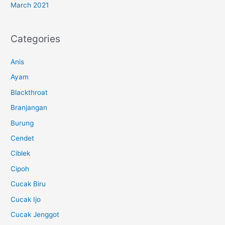
March 2021
Categories
Anis
Ayam
Blackthroat
Branjangan
Burung
Cendet
Ciblek
Cipoh
Cucak Biru
Cucak Ijo
Cucak Jenggot