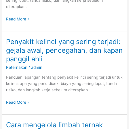
sering luput, tanda risiko, dan langkah kerja sebelum
diterapkan.
Cara
Read More »
mengurangi
bau
kandang
Penyakit kelinci yang sering terjadi:
kelinci
gejala awal, pencegahan, dan kapan
hias
tanpa
panggil ahli
biaya
Peternakan
/
admin
mahal
Panduan lapangan tentang penyakit kelinci sering terjadi untuk
kelinci: apa yang perlu dicek, biaya yang sering luput, tanda
risiko, dan langkah kerja sebelum diterapkan.
Penyakit
Read More »
kelinci
yang
sering
Cara mengelola limbah ternak
terjadi: