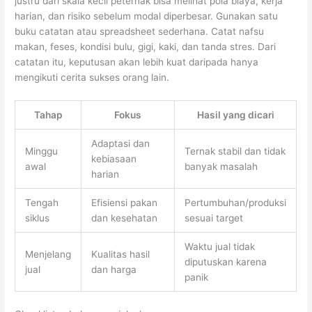
justru dari skala kecil peternak bisa melihat pola biaya, kerja
harian, dan risiko sebelum modal diperbesar. Gunakan satu
buku catatan atau spreadsheet sederhana. Catat nafsu
makan, feses, kondisi bulu, gigi, kaki, dan tanda stres. Dari
catatan itu, keputusan akan lebih kuat daripada hanya
mengikuti cerita sukses orang lain.
Tahap
Fokus
Hasil yang dicari
Adaptasi dan
Minggu
Ternak stabil dan tidak
kebiasaan
awal
banyak masalah
harian
Tengah
Efisiensi pakan
Pertumbuhan/produksi
siklus
dan kesehatan
sesuai target
Waktu jual tidak
Menjelang
Kualitas hasil
diputuskan karena
jual
dan harga
panik