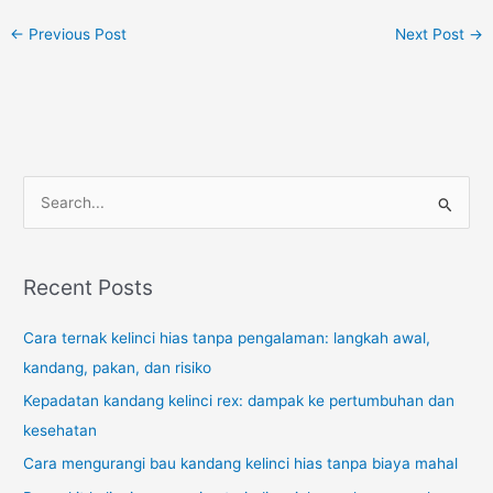
←
Previous Post
Next Post
→
S
e
a
r
Recent Posts
c
Cara ternak kelinci hias tanpa pengalaman: langkah awal,
h
kandang, pakan, dan risiko
f
o
Kepadatan kandang kelinci rex: dampak ke pertumbuhan dan
r
kesehatan
:
Cara mengurangi bau kandang kelinci hias tanpa biaya mahal