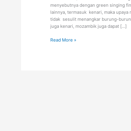
menyebutnya dengan green singing fin
lainnya, termasuk kenari, maka upay
tidak sesulit menangkar burung-burung
juga kenari, mozambik juga dapat […]
Budidaya
Read More »
Burung
Mozambik
Rumahan