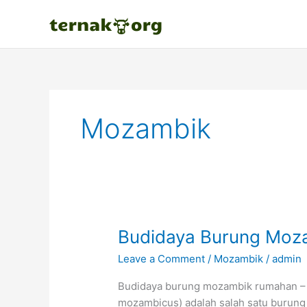
Skip
to
content
Mozambik
Budidaya Burung Moz
Leave a Comment
/
Mozambik
/
admin
Budidaya burung mozambik rumahan – 
mozambicus) adalah salah satu burung 