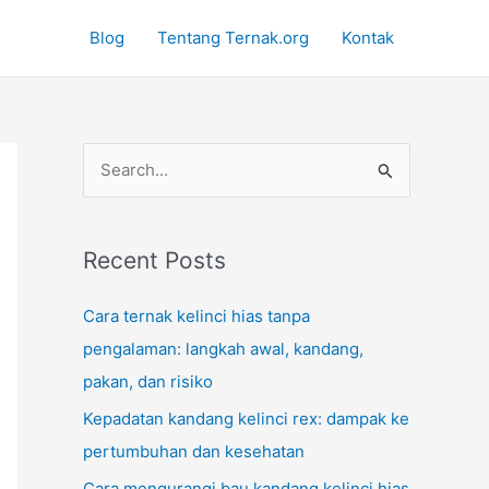
Blog
Tentang Ternak.org
Kontak
S
e
a
r
Recent Posts
c
Cara ternak kelinci hias tanpa
h
pengalaman: langkah awal, kandang,
f
pakan, dan risiko
o
Kepadatan kandang kelinci rex: dampak ke
r
pertumbuhan dan kesehatan
:
Cara mengurangi bau kandang kelinci hias