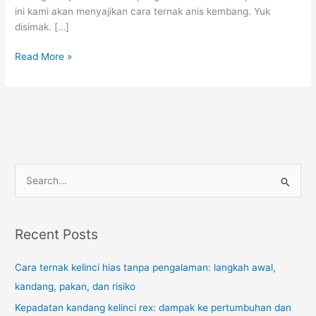
ini kami akan menyajikan cara ternak anis kembang. Yuk
disimak. […]
Cara
Read More »
Ternak
Anis
Kembang
S
e
a
r
Recent Posts
c
Cara ternak kelinci hias tanpa pengalaman: langkah awal,
h
kandang, pakan, dan risiko
f
o
Kepadatan kandang kelinci rex: dampak ke pertumbuhan dan