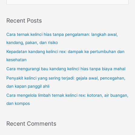
e
a
r
Recent Posts
c
Cara ternak kelinci hias tanpa pengalaman: langkah awal,
h
kandang, pakan, dan risiko
f
o
Kepadatan kandang kelinci rex: dampak ke pertumbuhan dan
r
kesehatan
:
Cara mengurangi bau kandang kelinci hias tanpa biaya mahal
Penyakit kelinci yang sering terjadi: gejala awal, pencegahan,
dan kapan panggil ahli
Cara mengelola limbah ternak kelinci rex: kotoran, air buangan,
dan kompos
Recent Comments