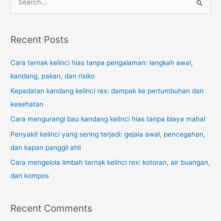
e
a
r
Recent Posts
c
Cara ternak kelinci hias tanpa pengalaman: langkah awal,
h
kandang, pakan, dan risiko
f
o
Kepadatan kandang kelinci rex: dampak ke pertumbuhan dan
r
kesehatan
:
Cara mengurangi bau kandang kelinci hias tanpa biaya mahal
Penyakit kelinci yang sering terjadi: gejala awal, pencegahan,
dan kapan panggil ahli
Cara mengelola limbah ternak kelinci rex: kotoran, air buangan,
dan kompos
Recent Comments