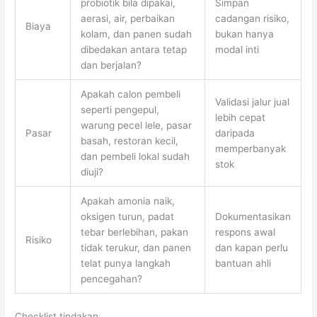
probiotik bila dipakai,
Simpan
aerasi, air, perbaikan
cadangan risiko,
Biaya
kolam, dan panen sudah
bukan hanya
dibedakan antara tetap
modal inti
dan berjalan?
Apakah calon pembeli
Validasi jalur jual
seperti pengepul,
lebih cepat
warung pecel lele, pasar
Pasar
daripada
basah, restoran kecil,
memperbanyak
dan pembeli lokal sudah
stok
diuji?
Apakah amonia naik,
oksigen turun, padat
Dokumentasikan
tebar berlebihan, pakan
respons awal
Risiko
tidak terukur, dan panen
dan kapan perlu
telat punya langkah
bantuan ahli
pencegahan?
Checklist tindakan