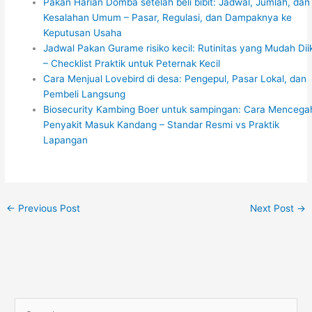
Pakan Harian Domba setelah beli bibit: Jadwal, Jumlah, dan
Kesalahan Umum – Pasar, Regulasi, dan Dampaknya ke
Keputusan Usaha
Jadwal Pakan Gurame risiko kecil: Rutinitas yang Mudah Diik
– Checklist Praktik untuk Peternak Kecil
Cara Menjual Lovebird di desa: Pengepul, Pasar Lokal, dan
Pembeli Langsung
Biosecurity Kambing Boer untuk sampingan: Cara Mencega
Penyakit Masuk Kandang – Standar Resmi vs Praktik
Lapangan
←
Previous Post
Next Post
→
S