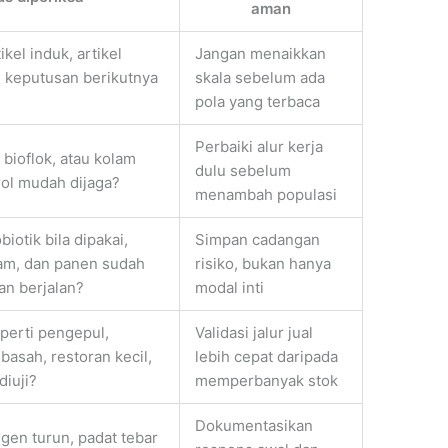
aman
ikel induk, artikel
Jangan menaikkan
 keputusan berikutnya
skala sebelum ada
pola yang terbaca
Perbaiki alur kerja
 bioflok, atau kolam
dulu sebelum
rol mudah dijaga?
menambah populasi
iotik bila dipakai,
Simpan cadangan
olam, dan panen sudah
risiko, bukan hanya
an berjalan?
modal inti
perti pengepul,
Validasi jalur jual
basah, restoran kecil,
lebih cepat daripada
diuji?
memperbanyak stok
Dokumentasikan
gen turun, padat tebar