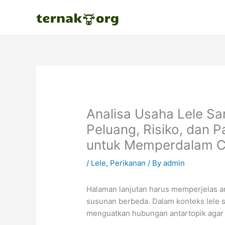
Skip
to
content
Analisa Usaha Lele Sa
Peluang, Risiko, dan P
untuk Memperdalam Cl
/
Lele
,
Perikanan
/ By
admin
Halaman lanjutan harus memperjelas ar
susunan berbeda. Dalam konteks lele s
menguatkan hubungan antartopik agar 