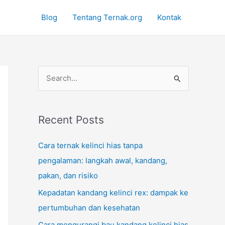
Blog
Tentang Ternak.org
Kontak
S
e
a
r
Recent Posts
c
Cara ternak kelinci hias tanpa
h
pengalaman: langkah awal, kandang,
f
pakan, dan risiko
o
Kepadatan kandang kelinci rex: dampak ke
r
pertumbuhan dan kesehatan
:
Cara mengurangi bau kandang kelinci hias