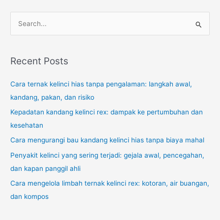
S
e
a
r
Recent Posts
c
Cara ternak kelinci hias tanpa pengalaman: langkah awal,
h
kandang, pakan, dan risiko
f
o
Kepadatan kandang kelinci rex: dampak ke pertumbuhan dan
r
kesehatan
:
Cara mengurangi bau kandang kelinci hias tanpa biaya mahal
Penyakit kelinci yang sering terjadi: gejala awal, pencegahan,
dan kapan panggil ahli
Cara mengelola limbah ternak kelinci rex: kotoran, air buangan,
dan kompos