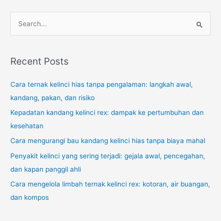
S
e
a
r
Recent Posts
c
Cara ternak kelinci hias tanpa pengalaman: langkah awal,
h
kandang, pakan, dan risiko
f
o
Kepadatan kandang kelinci rex: dampak ke pertumbuhan dan
r
kesehatan
:
Cara mengurangi bau kandang kelinci hias tanpa biaya mahal
Penyakit kelinci yang sering terjadi: gejala awal, pencegahan,
dan kapan panggil ahli
Cara mengelola limbah ternak kelinci rex: kotoran, air buangan,
dan kompos