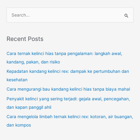
S
e
a
r
Recent Posts
c
Cara ternak kelinci hias tanpa pengalaman: langkah awal,
h
kandang, pakan, dan risiko
f
o
Kepadatan kandang kelinci rex: dampak ke pertumbuhan dan
r
kesehatan
:
Cara mengurangi bau kandang kelinci hias tanpa biaya mahal
Penyakit kelinci yang sering terjadi: gejala awal, pencegahan,
dan kapan panggil ahli
Cara mengelola limbah ternak kelinci rex: kotoran, air buangan,
dan kompos