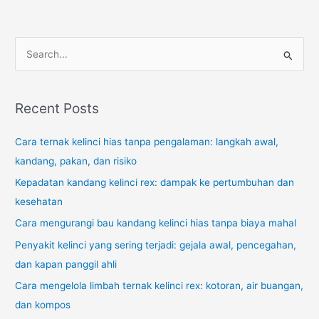
S
e
a
r
Recent Posts
c
Cara ternak kelinci hias tanpa pengalaman: langkah awal,
h
kandang, pakan, dan risiko
f
o
Kepadatan kandang kelinci rex: dampak ke pertumbuhan dan
r
kesehatan
:
Cara mengurangi bau kandang kelinci hias tanpa biaya mahal
Penyakit kelinci yang sering terjadi: gejala awal, pencegahan,
dan kapan panggil ahli
Cara mengelola limbah ternak kelinci rex: kotoran, air buangan,
dan kompos