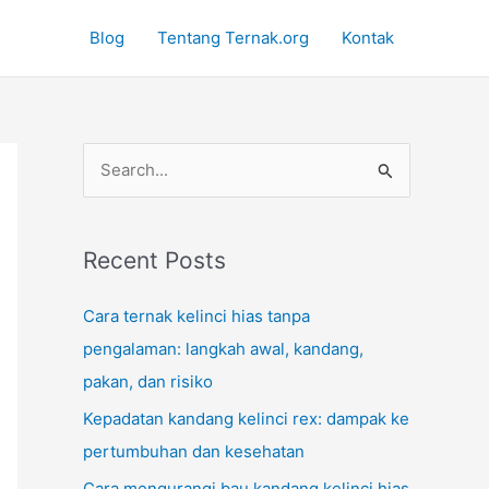
Blog
Tentang Ternak.org
Kontak
S
e
a
r
Recent Posts
c
Cara ternak kelinci hias tanpa
h
pengalaman: langkah awal, kandang,
f
pakan, dan risiko
o
Kepadatan kandang kelinci rex: dampak ke
r
pertumbuhan dan kesehatan
:
Cara mengurangi bau kandang kelinci hias