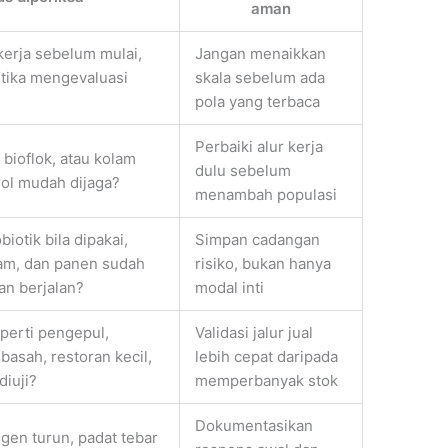
aman
kerja sebelum mulai,
Jangan menaikkan
etika mengevaluasi
skala sebelum ada
pola yang terbaca
Perbaiki alur kerja
 bioflok, atau kolam
dulu sebelum
rol mudah dijaga?
menambah populasi
iotik bila dipakai,
Simpan cadangan
olam, dan panen sudah
risiko, bukan hanya
an berjalan?
modal inti
perti pengepul,
Validasi jalur jual
basah, restoran kecil,
lebih cepat daripada
diuji?
memperbanyak stok
Dokumentasikan
gen turun, padat tebar