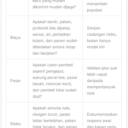
kecil yang mudah
menambah
dikontrol mudah dijaga?
populasi
Apakah benih, pakan,
probiotik bila dipakai,
Simpan
aerasi, air, perbaikan
cadangan risiko,
Biaya
kolam, dan panen sudah
bukan hanya
dibedakan antara tetap
modal inti
dan berjalan?
Apakah calon pembeli
Validasi jalur jual
seperti pengepul,
lebih cepat
warung pecel lele, pasar
Pasar
daripada
basah, restoran kecil,
memperbanyak
dan pembeli lokal sudah
stok
diuji?
Apakah amonia naik,
oksigen turun, padat
Dokumentasikan
tebar berlebihan, pakan
respons awal
Risiko
tidak terukur, dan panen
dan kapan perlu