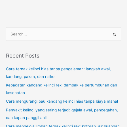
S
e
a
r
Recent Posts
c
Cara ternak kelinci hias tanpa pengalaman: langkah awal,
h
kandang, pakan, dan risiko
f
o
Kepadatan kandang kelinci rex: dampak ke pertumbuhan dan
r
kesehatan
:
Cara mengurangi bau kandang kelinci hias tanpa biaya mahal
Penyakit kelinci yang sering terjadi: gejala awal, pencegahan,
dan kapan panggil ahli
Cara mengelola limbah ternak kelinci rex: kotoran, air buangan,