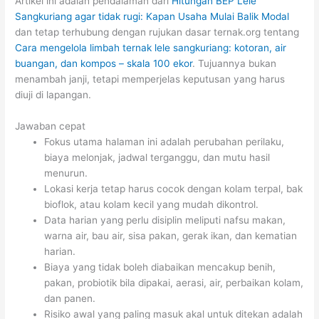
Artikel ini adalah pendalaman dari
Hitungan BEP Lele
Sangkuriang agar tidak rugi: Kapan Usaha Mulai Balik Modal
dan tetap terhubung dengan rujukan dasar ternak.org tentang
Cara mengelola limbah ternak lele sangkuriang: kotoran, air
buangan, dan kompos – skala 100 ekor
. Tujuannya bukan
menambah janji, tetapi memperjelas keputusan yang harus
diuji di lapangan.
Jawaban cepat
Fokus utama halaman ini adalah perubahan perilaku,
biaya melonjak, jadwal terganggu, dan mutu hasil
menurun.
Lokasi kerja tetap harus cocok dengan kolam terpal, bak
bioflok, atau kolam kecil yang mudah dikontrol.
Data harian yang perlu disiplin meliputi nafsu makan,
warna air, bau air, sisa pakan, gerak ikan, dan kematian
harian.
Biaya yang tidak boleh diabaikan mencakup benih,
pakan, probiotik bila dipakai, aerasi, air, perbaikan kolam,
dan panen.
Risiko awal yang paling masuk akal untuk ditekan adalah