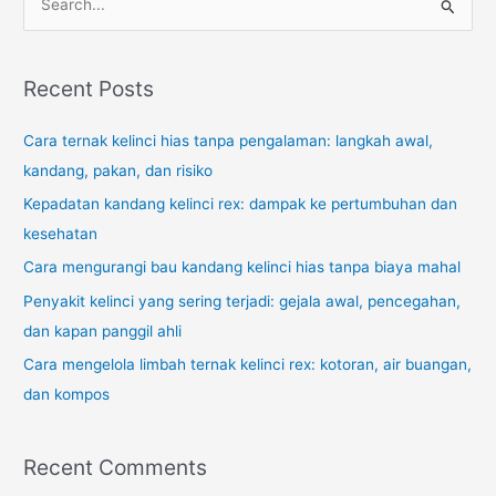
e
a
r
Recent Posts
c
Cara ternak kelinci hias tanpa pengalaman: langkah awal,
h
kandang, pakan, dan risiko
f
o
Kepadatan kandang kelinci rex: dampak ke pertumbuhan dan
r
kesehatan
:
Cara mengurangi bau kandang kelinci hias tanpa biaya mahal
Penyakit kelinci yang sering terjadi: gejala awal, pencegahan,
dan kapan panggil ahli
Cara mengelola limbah ternak kelinci rex: kotoran, air buangan,
dan kompos
Recent Comments