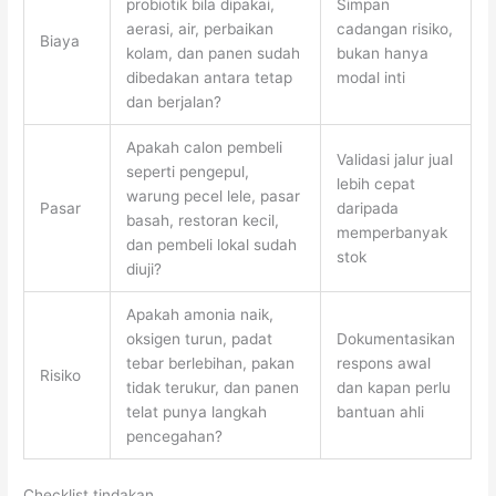
probiotik bila dipakai,
Simpan
aerasi, air, perbaikan
cadangan risiko,
Biaya
kolam, dan panen sudah
bukan hanya
dibedakan antara tetap
modal inti
dan berjalan?
Apakah calon pembeli
Validasi jalur jual
seperti pengepul,
lebih cepat
warung pecel lele, pasar
Pasar
daripada
basah, restoran kecil,
memperbanyak
dan pembeli lokal sudah
stok
diuji?
Apakah amonia naik,
oksigen turun, padat
Dokumentasikan
tebar berlebihan, pakan
respons awal
Risiko
tidak terukur, dan panen
dan kapan perlu
telat punya langkah
bantuan ahli
pencegahan?
Checklist tindakan