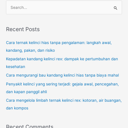
S
e
a
r
Recent Posts
c
Cara ternak kelinci hias tanpa pengalaman: langkah awal,
h
kandang, pakan, dan risiko
f
o
Kepadatan kandang kelinci rex: dampak ke pertumbuhan dan
r
kesehatan
:
Cara mengurangi bau kandang kelinci hias tanpa biaya mahal
Penyakit kelinci yang sering terjadi: gejala awal, pencegahan,
dan kapan panggil ahli
Cara mengelola limbah ternak kelinci rex: kotoran, air buangan,
dan kompos
Recent Comments