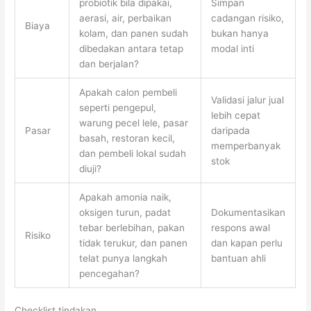
probiotik bila dipakai,
Simpan
aerasi, air, perbaikan
cadangan risiko,
Biaya
kolam, dan panen sudah
bukan hanya
dibedakan antara tetap
modal inti
dan berjalan?
Apakah calon pembeli
Validasi jalur jual
seperti pengepul,
lebih cepat
warung pecel lele, pasar
Pasar
daripada
basah, restoran kecil,
memperbanyak
dan pembeli lokal sudah
stok
diuji?
Apakah amonia naik,
oksigen turun, padat
Dokumentasikan
tebar berlebihan, pakan
respons awal
Risiko
tidak terukur, dan panen
dan kapan perlu
telat punya langkah
bantuan ahli
pencegahan?
Checklist tindakan