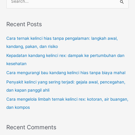
e
a
r
Recent Posts
c
Cara ternak kelinci hias tanpa pengalaman: langkah awal,
h
kandang, pakan, dan risiko
f
o
Kepadatan kandang kelinci rex: dampak ke pertumbuhan dan
r
kesehatan
:
Cara mengurangi bau kandang kelinci hias tanpa biaya mahal
Penyakit kelinci yang sering terjadi: gejala awal, pencegahan,
dan kapan panggil ahli
Cara mengelola limbah ternak kelinci rex: kotoran, air buangan,
dan kompos
Recent Comments