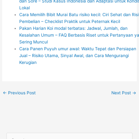
dan Sore – Studi Kasus Indonesia dan Adaptasi untuk Kondis
Lokal
Cara Memilih Bibit Murai Batu risiko kecil: Ciri Sehat dan Ris
Pembelian – Checklist Praktik untuk Peternak Kecil
Pakan Harian Koi modal terbatas: Jadwal, Jumlah, dan
Kesalahan Umum – FAQ Berbasis Riset untuk Pertanyaan y
Sering Muncul
Cara Panen Puyuh umur awal: Waktu Tepat dan Persiapan
Jual – Risiko Utama, Sinyal Awal, dan Cara Mengurangi
Kerugian
←
Previous Post
Next Post
→
S