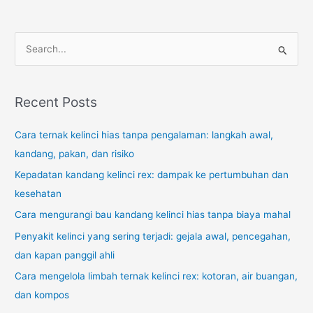
S
e
a
r
Recent Posts
c
Cara ternak kelinci hias tanpa pengalaman: langkah awal,
h
kandang, pakan, dan risiko
f
o
Kepadatan kandang kelinci rex: dampak ke pertumbuhan dan
r
kesehatan
:
Cara mengurangi bau kandang kelinci hias tanpa biaya mahal
Penyakit kelinci yang sering terjadi: gejala awal, pencegahan,
dan kapan panggil ahli
Cara mengelola limbah ternak kelinci rex: kotoran, air buangan,
dan kompos