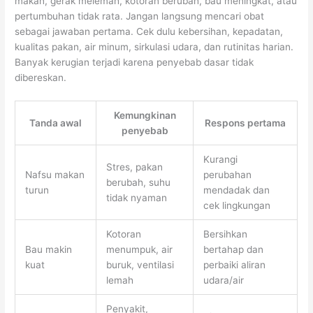
makan, gerak melemah, kotoran berubah, bau meningkat, atau
pertumbuhan tidak rata. Jangan langsung mencari obat
sebagai jawaban pertama. Cek dulu kebersihan, kepadatan,
kualitas pakan, air minum, sirkulasi udara, dan rutinitas harian.
Banyak kerugian terjadi karena penyebab dasar tidak
dibereskan.
Kemungkinan
Tanda awal
Respons pertama
penyebab
Kurangi
Stres, pakan
Nafsu makan
perubahan
berubah, suhu
turun
mendadak dan
tidak nyaman
cek lingkungan
Kotoran
Bersihkan
Bau makin
menumpuk, air
bertahap dan
kuat
buruk, ventilasi
perbaiki aliran
lemah
udara/air
Penyakit,