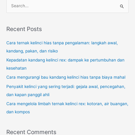
S
e
a
r
Recent Posts
c
Cara ternak kelinci hias tanpa pengalaman: langkah awal,
h
kandang, pakan, dan risiko
f
o
Kepadatan kandang kelinci rex: dampak ke pertumbuhan dan
r
kesehatan
:
Cara mengurangi bau kandang kelinci hias tanpa biaya mahal
Penyakit kelinci yang sering terjadi: gejala awal, pencegahan,
dan kapan panggil ahli
Cara mengelola limbah ternak kelinci rex: kotoran, air buangan,
dan kompos
Recent Comments