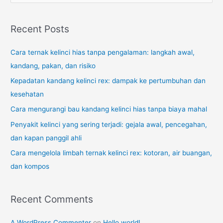
a
r
Recent Posts
c
Cara ternak kelinci hias tanpa pengalaman: langkah awal,
h
kandang, pakan, dan risiko
f
o
Kepadatan kandang kelinci rex: dampak ke pertumbuhan dan
r
kesehatan
:
Cara mengurangi bau kandang kelinci hias tanpa biaya mahal
Penyakit kelinci yang sering terjadi: gejala awal, pencegahan,
dan kapan panggil ahli
Cara mengelola limbah ternak kelinci rex: kotoran, air buangan,
dan kompos
Recent Comments
A WordPress Commenter
on
Hello world!