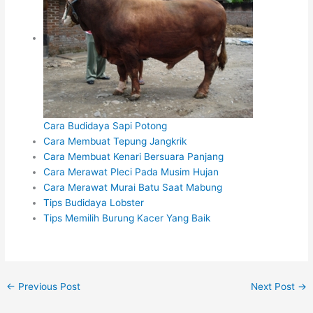
Cara Budidaya Sapi Potong
Cara Membuat Tepung Jangkrik
Cara Membuat Kenari Bersuara Panjang
Cara Merawat Pleci Pada Musim Hujan
Cara Merawat Murai Batu Saat Mabung
Tips Budidaya Lobster
Tips Memilih Burung Kacer Yang Baik
←
Previous Post
Next Post
→