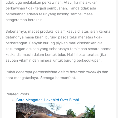
tidak juga melakukan perkawinan. Atau jika melakukan
perkawinan tidak terjadi pembuahan. Tanda tidak ada
pembuahan adalah telur yang kosong sampai masa
pengeraman berakhir.
Sebenarnya, macet produksi dalam kasus di atas ialah karena
datangnya masa birahi burung pasca telur menetas tidak
berbarengan. Banyak burung piyikan mati disebabkan dia
kekurangan asupan yang seharusnya tersimpan secara normal
ketika dia masih dalam bentuk telur. Hal ini bisa teratasi jika
asupan vitamin dan mineral untuk burung berkecukupan.
Itulah
beberapa permasalahan dalam beternak cucak ijo
dan
cara mengatasinya. Semoga bermanfaat.
Related Posts
Cara Mengatasi Lovebird Over Birahi