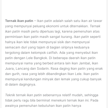
Ternak ikan patin
– Ikan patin adalah salah satu ikan air tawar
yang mempunyai peluang ekonomi untuk diternakkan.
Ternak
ikan patin
masih perlu diperluas lagi, karena pemenuhan atas
permintaan ikan patin masih sangat kurang.
Ikan patin
seperti
halnya ikan lele tidak mempunyai sisik dan mempunyai
semacam duri yang tajam di bagian siripnya keduanya
tergolong dalam kelompok catfish. Ada yang menyebut ikan
patin dengan Lele Bangkok. Di beberapa daerah ikan patin
mempunyai nama yang berbed antara lain ikan Jambal, ikan
Juara, Lancang dan Sodarin. Rasa daging ikan patin yang enak
dan gurih, rasa yang lebih dibandingkan Ikan Lele. Ikan patin
mempunyai kandungan minyak dan lemak yang cukup banyak
di dalam dagingnya.
Teknik ternak ikan patin
sebenarnya relatif mudah, sehingga
tidak perlu ragu bila berminat menekuni ternak ikan ini. Pada
awalnya pemenuhan kebutuhan ikan patin hanya