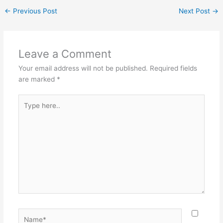
←
Previous Post
Next Post
→
Leave a Comment
Your email address will not be published.
Required fields
are marked
*
Type
here..
Name*