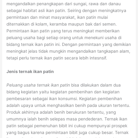
mengandalkan penangkapan dari sungai, rawa dan danau
sebagai habitat asli ikan patin. Seiring dengan meningkatnya
permintaan dan minat masyarakat, ikan patin mulai
diternakkan di kolam, keramba maupun bak dari semen.
Permintaan ikan patin yang terus meningkat memberikan
peluang usaha bagi setiap orang untuk menekuni usaha di
bidang ternak ikan patin ini. Dengan permintaan yang demikian
meningkat jelas tidak mungkin mengandalkan tangkapan alam,
tetapi perlu ternak ikan patin secara lebih intesnsif.
Jenis ternak ikan patin
Peluang usaha ternak ikan patin
bisa dilakukan dalam dua
bidang kegiatan yaitu kegiatan pembenihan dan kegiatan
pembesaran sebagai ikan konsumsi. Kegiatan pembenihan
adalah upaya untuk menghasilkan benih pada ukuran tertentu.
Produk akhirnya adalah benih berukuran tertentu, yang
umumnya ialah benih selepas masa pendederan. Ternak ikan
patin sebagai pemenuhan bibit ini cukup mempunyai prospek
yang bagus karena permintaan bibit juga cukup besar. Ternak