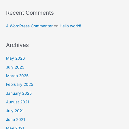
Recent Comments
A WordPress Commenter
on
Hello world!
Archives
May 2026
July 2025
March 2025
February 2025
January 2025
August 2021
July 2021
June 2021
May 2021