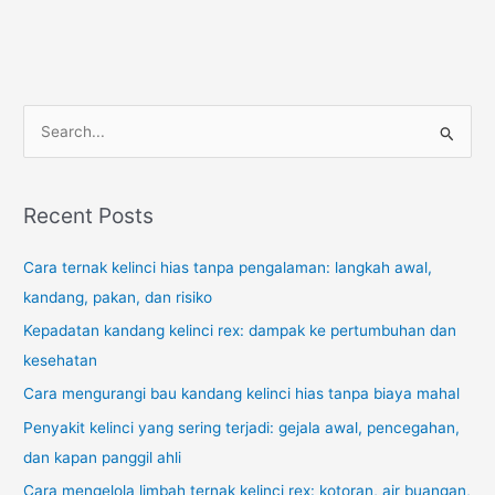
S
e
a
r
Recent Posts
c
Cara ternak kelinci hias tanpa pengalaman: langkah awal,
h
kandang, pakan, dan risiko
f
o
Kepadatan kandang kelinci rex: dampak ke pertumbuhan dan
r
kesehatan
:
Cara mengurangi bau kandang kelinci hias tanpa biaya mahal
Penyakit kelinci yang sering terjadi: gejala awal, pencegahan,
dan kapan panggil ahli
Cara mengelola limbah ternak kelinci rex: kotoran, air buangan,