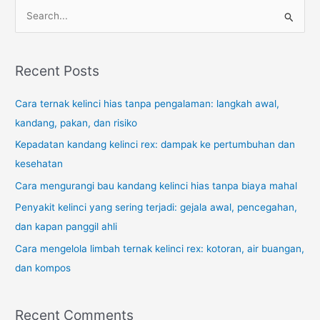
S
e
a
r
Recent Posts
c
Cara ternak kelinci hias tanpa pengalaman: langkah awal,
h
kandang, pakan, dan risiko
f
o
Kepadatan kandang kelinci rex: dampak ke pertumbuhan dan
r
kesehatan
:
Cara mengurangi bau kandang kelinci hias tanpa biaya mahal
Penyakit kelinci yang sering terjadi: gejala awal, pencegahan,
dan kapan panggil ahli
Cara mengelola limbah ternak kelinci rex: kotoran, air buangan,
dan kompos
Recent Comments