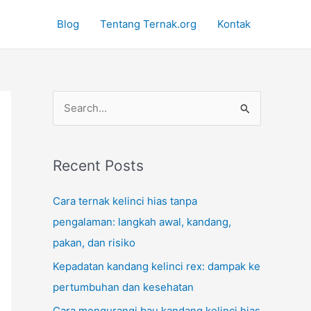
Blog
Tentang Ternak.org
Kontak
S
e
a
r
Recent Posts
c
Cara ternak kelinci hias tanpa
h
pengalaman: langkah awal, kandang,
f
pakan, dan risiko
o
Kepadatan kandang kelinci rex: dampak ke
r
pertumbuhan dan kesehatan
:
Cara mengurangi bau kandang kelinci hias