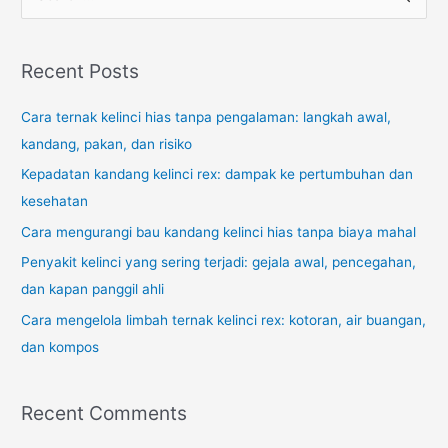
e
a
r
Recent Posts
c
Cara ternak kelinci hias tanpa pengalaman: langkah awal,
h
kandang, pakan, dan risiko
f
o
Kepadatan kandang kelinci rex: dampak ke pertumbuhan dan
r
kesehatan
:
Cara mengurangi bau kandang kelinci hias tanpa biaya mahal
Penyakit kelinci yang sering terjadi: gejala awal, pencegahan,
dan kapan panggil ahli
Cara mengelola limbah ternak kelinci rex: kotoran, air buangan,
dan kompos
Recent Comments