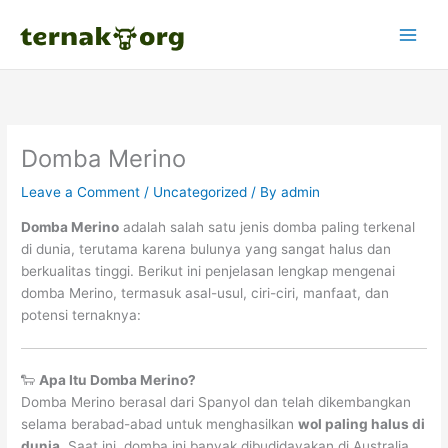
Skip
to
content
Domba Merino
Leave a Comment
/
Uncategorized
/ By
admin
Domba Merino
adalah salah satu jenis domba paling terkenal
di dunia, terutama karena bulunya yang sangat halus dan
berkualitas tinggi. Berikut ini penjelasan lengkap mengenai
domba Merino, termasuk asal-usul, ciri-ciri, manfaat, dan
potensi ternaknya:
🐑
Apa Itu Domba Merino?
Domba Merino berasal dari Spanyol dan telah dikembangkan
selama berabad-abad untuk menghasilkan
wol paling halus di
dunia
. Saat ini, domba ini banyak dibudidayakan di Australia,