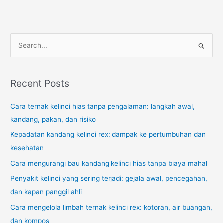
S
e
a
r
Recent Posts
c
Cara ternak kelinci hias tanpa pengalaman: langkah awal,
h
kandang, pakan, dan risiko
f
o
Kepadatan kandang kelinci rex: dampak ke pertumbuhan dan
r
kesehatan
:
Cara mengurangi bau kandang kelinci hias tanpa biaya mahal
Penyakit kelinci yang sering terjadi: gejala awal, pencegahan,
dan kapan panggil ahli
Cara mengelola limbah ternak kelinci rex: kotoran, air buangan,
dan kompos