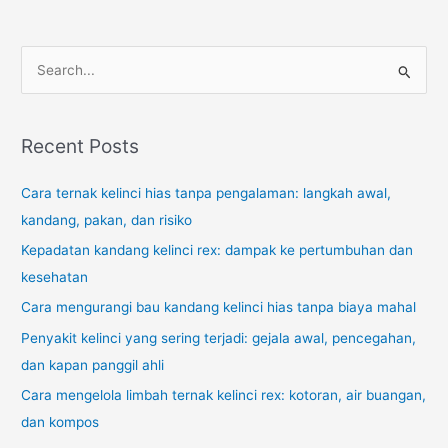
S
e
a
r
Recent Posts
c
Cara ternak kelinci hias tanpa pengalaman: langkah awal,
h
kandang, pakan, dan risiko
f
o
Kepadatan kandang kelinci rex: dampak ke pertumbuhan dan
r
kesehatan
:
Cara mengurangi bau kandang kelinci hias tanpa biaya mahal
Penyakit kelinci yang sering terjadi: gejala awal, pencegahan,
dan kapan panggil ahli
Cara mengelola limbah ternak kelinci rex: kotoran, air buangan,
dan kompos