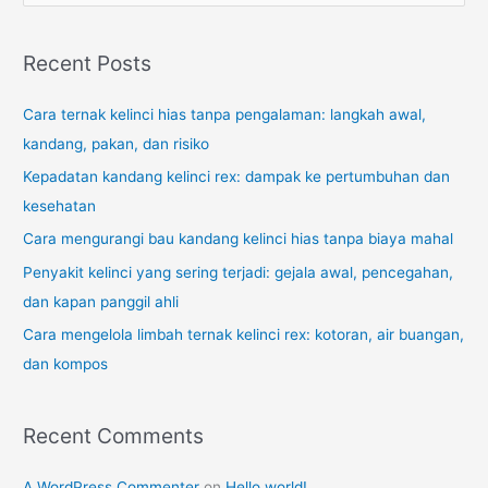
a
r
Recent Posts
c
Cara ternak kelinci hias tanpa pengalaman: langkah awal,
h
kandang, pakan, dan risiko
f
o
Kepadatan kandang kelinci rex: dampak ke pertumbuhan dan
r
kesehatan
:
Cara mengurangi bau kandang kelinci hias tanpa biaya mahal
Penyakit kelinci yang sering terjadi: gejala awal, pencegahan,
dan kapan panggil ahli
Cara mengelola limbah ternak kelinci rex: kotoran, air buangan,
dan kompos
Recent Comments
A WordPress Commenter
on
Hello world!