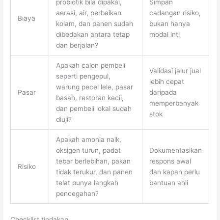
probiotik bila dipakai,
Simpan
aerasi, air, perbaikan
cadangan risiko,
Biaya
kolam, dan panen sudah
bukan hanya
dibedakan antara tetap
modal inti
dan berjalan?
Apakah calon pembeli
Validasi jalur jual
seperti pengepul,
lebih cepat
warung pecel lele, pasar
Pasar
daripada
basah, restoran kecil,
memperbanyak
dan pembeli lokal sudah
stok
diuji?
Apakah amonia naik,
oksigen turun, padat
Dokumentasikan
tebar berlebihan, pakan
respons awal
Risiko
tidak terukur, dan panen
dan kapan perlu
telat punya langkah
bantuan ahli
pencegahan?
Checklist tindakan