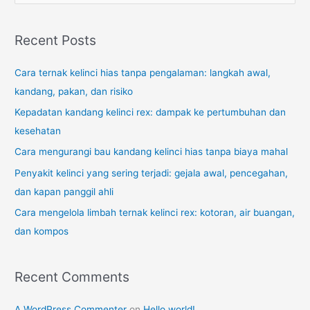
a
r
Recent Posts
c
Cara ternak kelinci hias tanpa pengalaman: langkah awal,
h
kandang, pakan, dan risiko
f
o
Kepadatan kandang kelinci rex: dampak ke pertumbuhan dan
r
kesehatan
:
Cara mengurangi bau kandang kelinci hias tanpa biaya mahal
Penyakit kelinci yang sering terjadi: gejala awal, pencegahan,
dan kapan panggil ahli
Cara mengelola limbah ternak kelinci rex: kotoran, air buangan,
dan kompos
Recent Comments
A WordPress Commenter
on
Hello world!