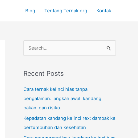
Blog
Tentang Ternak.org
Kontak
S
e
a
r
Recent Posts
c
Cara ternak kelinci hias tanpa
h
pengalaman: langkah awal, kandang,
f
pakan, dan risiko
o
Kepadatan kandang kelinci rex: dampak ke
r
pertumbuhan dan kesehatan
:
Cara mengurangi bau kandang kelinci hias