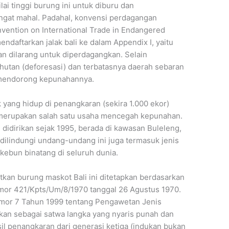
i tinggi burung ini untuk diburu dan
ngat mahal. Padahal, konvensi perdagangan
onvention on International Trade in Endangered
mendaftarkan jalak bali ke dalam Appendix I, yaitu
 dilarang untuk diperdagangkan. Selain
 hutan (deforesasi) dan terbatasnya daerah sebaran
g mendorong kepunahannya.
ak yang hidup di penangkaran (sekira 1.000 ekor)
aja merupakan salah satu usaha mencegah kepunahan.
i didirikan sejak 1995, berada di kawasan Buleleng,
ilindungi undang-undang ini juga termasuk jenis
ebun binatang di seluruh dunia.
an burung maskot Bali ini ditetapkan berdasarkan
mor 421/Kpts/Um/8/1970 tanggal 26 Agustus 1970.
mor 7 Tahun 1999 tentang Pengawetan Jenis
pkan sebagai satwa langka yang nyaris punah dan
il penangkaran dari generasi ketiga (indukan bukan