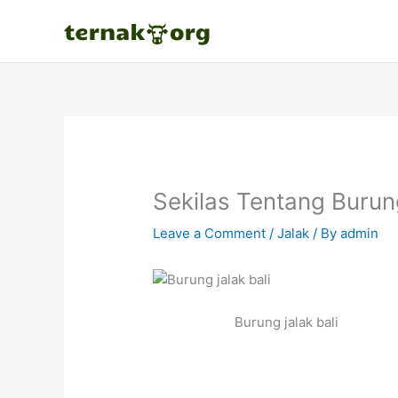
Skip
to
content
Sekilas Tentang Burung
Leave a Comment
/
Jalak
/ By
admin
Burung jalak bali