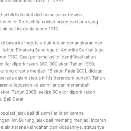
man Nasional Bali Barat (TNBB).
othschildi diambil dari nama pakar hewan
othschild. Rothschild adalah orang pertama yang
ak bali ke dunia tahun 1912.
i di bawa ke Inggris untuk tujuan penangkaran dan
 Kebun Binatang Sandiego di Amerika Serikat juga
un 1962. Saat pertama kali diidentifikasi tahun
lam liar diperkirakan 300-900 ekor. Tahun 1990,
rkurang drastis menjadi 15 ekor. Pada 2001, diduga
n berada dalam status kritis (terancam punah). Tahun
gkaran dilepaskan ke alam liar dan menambah
 ekor. Tahun 2008, sekira 50 ekor diperkirakan
 Bali Barat.
asi jalak bali di alam liar ialah karena
an liar. Burung jalak bali memang menjadi incaran
Selain karena keindahan dan kicauannya, statusnya