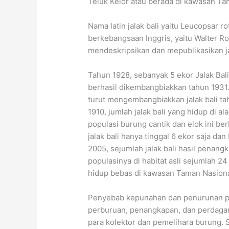
Teluk Kelor atau berada di kawasan Ta
Nama latin jalak bali yaitu Leucopsar r
berkebangsaan Inggris, yaitu Walter R
mendeskripsikan dan mepublikasikan jal
Tahun 1928, sebanyak 5 ekor Jalak Bal
berhasil dikembangbiakkan tahun 1931.
turut mengembangbiakkan jalak bali tah
1910, jumlah jalak bali yang hidup di a
populasi burung cantik dan elok ini be
jalak bali hanya tinggal 6 ekor saja da
2005, sejumlah jalak bali hasil penan
populasinya di habitat asli sejumlah 24
hidup bebas di kawasan Taman Nasional
Penyebab kepunahan dan penurunan popul
perburuan, penangkapan, dan perdagang
para kolektor dan pemelihara burung. 