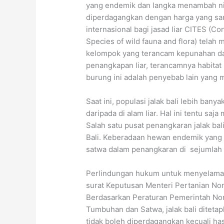
yang endemik dan langka menambah nila
diperdagangkan dengan harga yang sa
internasional bagi jasad liar CITES (C
Species of wild fauna and flora) telah 
kelompok yang terancam kepunahan dan
penangkapan liar, terancamnya habitat
burung ini adalah penyebab lain yan
Saat ini, populasi jalak bali lebih bany
daripada di alam liar. Hal ini tentu s
Salah satu pusat penangkaran jalak bal
Bali. Keberadaan hewan endemik yang d
satwa dalam penangkaran di sejumlah k
Perlindungan hukum untuk menyelamatk
surat Keputusan Menteri Pertanian No
Berdasarkan Peraturan Pemerintah No
Tumbuhan dan Satwa, jalak bali diteta
tidak boleh diperdagangkan kecuali has