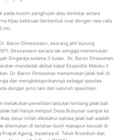
ak pada musim penghujan atau berkisar antara
a hijau kebiruan berbentuk oval dengan rata-rata
2 cm.
 Dr. Baron Stressmann, seorang ahli burung
1911. Stressmann secara tak sengaja menemukan
ilayah Singaraja selama 3 bulan. Dr. Baron Stressman
ratan mendadak akibat kapal Ekspedisi Maluku II
an. Dr. Baron Stressman menemukan jalak bali di
araja dan mengkategorikannya sebagai spesies
a dengan jenis lain dari seluruh spesimen.
 melakukan penelitian lanjutan tentang jalak bali
lak bali hanya meliputi Desa Bubunan sampai ke
Atas dasar inilah diketahui bahwa jalak bali adalah
dak ditemukan di belahan bumi manapun kecuali di
ng Prapat Agung, tepatnya di Teluk Brumbun dan