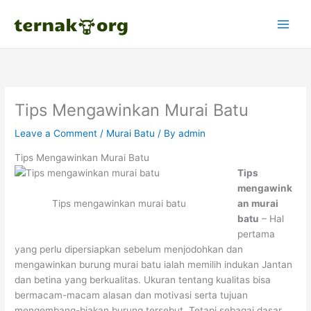
Skip
to
content
Tips Mengawinkan Murai Batu
Leave a Comment
/
Murai Batu
/ By
admin
Tips Mengawinkan Murai Batu
Tips
mengawink
Tips mengawinkan murai batu
an murai
batu
– Hal
pertama
yang perlu dipersiapkan sebelum menjodohkan dan
mengawinkan burung murai batu ialah memilih indukan Jantan
dan betina yang berkualitas. Ukuran tentang kualitas bisa
bermacam-macam alasan dan motivasi serta tujuan
mengembang-biakan burung tersebut. Tetapi sebagai dasar