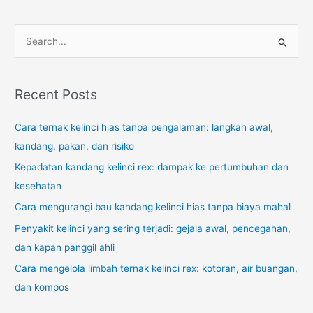
S
e
a
r
Recent Posts
c
Cara ternak kelinci hias tanpa pengalaman: langkah awal,
h
kandang, pakan, dan risiko
f
o
Kepadatan kandang kelinci rex: dampak ke pertumbuhan dan
r
kesehatan
:
Cara mengurangi bau kandang kelinci hias tanpa biaya mahal
Penyakit kelinci yang sering terjadi: gejala awal, pencegahan,
dan kapan panggil ahli
Cara mengelola limbah ternak kelinci rex: kotoran, air buangan,
dan kompos